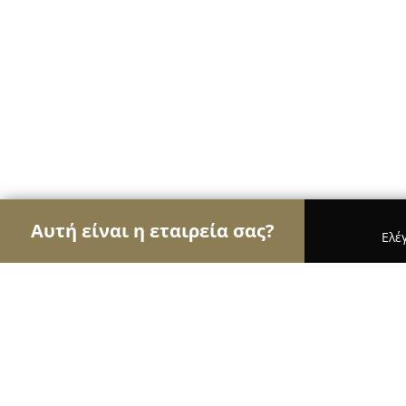
Αυτή είναι η εταιρεία σας?
Ελέ
Αετοί των νομικών
Δικηγορικά Γραφεία, Δικηγό
Dr Leandros Lefakis - Advocates