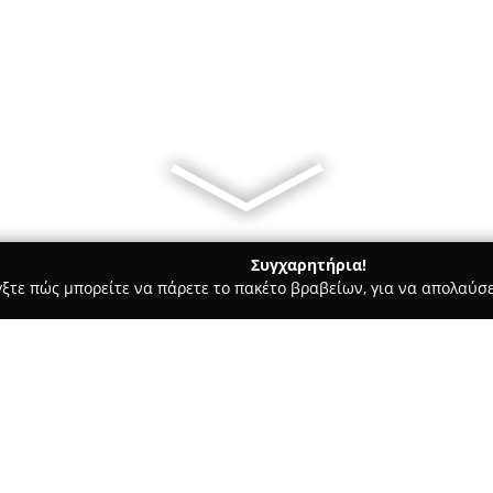
Συγχαρητήρια!
γξτε πώς μπορείτε να πάρετε το πακέτο βραβείων, για να απολαύσε
ροι, Συμβολαιογράφοι - Αθήνα
Dr Leandros Lefakis - Advocates
Σχετικά με την εταιρεία: