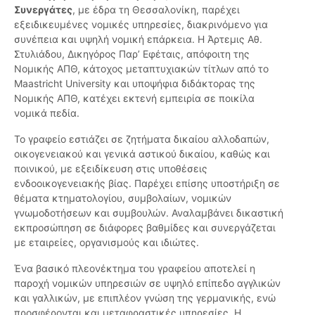
Συνεργάτες
, με έδρα τη Θεσσαλονίκη, παρέχει
εξειδικευμένες νομικές υπηρεσίες, διακρινόμενο για
συνέπεια και υψηλή νομική επάρκεια. Η Άρτεμις Αθ.
Στυλιάδου, Δικηγόρος Παρ’ Εφέταις, απόφοιτη της
Νομικής ΑΠΘ, κάτοχος μεταπτυχιακών τίτλων από το
Maastricht University και υποψήφια διδάκτορας της
Νομικής ΑΠΘ, κατέχει εκτενή εμπειρία σε ποικίλα
νομικά πεδία.
Το γραφείο εστιάζει σε ζητήματα δικαίου αλλοδαπών,
οικογενειακού και γενικά αστικού δικαίου, καθώς και
ποινικού, με εξειδίκευση στις υποθέσεις
ενδοοικογενειακής βίας. Παρέχει επίσης υποστήριξη σε
θέματα κτηματολογίου, συμβολαίων, νομικών
γνωμοδοτήσεων και συμβουλών. Αναλαμβάνει δικαστική
εκπροσώπηση σε διάφορες βαθμίδες και συνεργάζεται
με εταιρείες, οργανισμούς και ιδιώτες.
Ένα βασικό πλεονέκτημα του γραφείου αποτελεί η
παροχή νομικών υπηρεσιών σε υψηλό επίπεδο αγγλικών
και γαλλικών, με επιπλέον γνώση της γερμανικής, ενώ
προσφέρονται και μεταφραστικές υπηρεσίες. Η