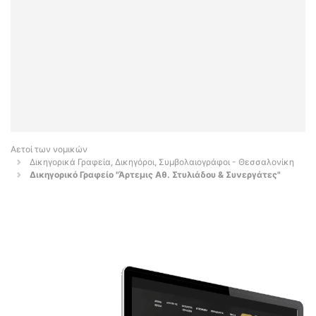
Αετοί των νομικών
Δικηγορικά Γραφεία, Δικηγόροι, Συμβολαιογράφοι - Θεσσαλονίκη
Δικηγορικό Γραφείο "Άρτεμις Αθ. Στυλιάδου & Συνεργάτες"