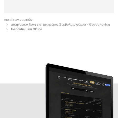
Αετοί των νομικών
Δικηγορικά Γραφεία, Δικηγόροι, Συμβολαιογράφοι - Θεσσαλονίκη
Ioannidis Law Office