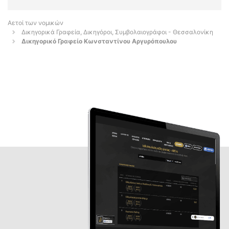
Αετοί των νομικών
Δικηγορικά Γραφεία, Δικηγόροι, Συμβολαιογράφοι - Θεσσαλονίκη
Δικηγορικό Γραφείο Κωνσταντίνου Αργυρόπουλου