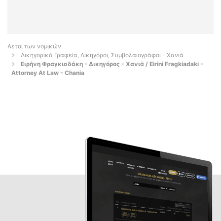
Αετοί των νομικών
Δικηγορικά Γραφεία, Δικηγόροι, Συμβολαιογράφοι - Χανιά
Ειρήνη Φραγκιαδάκη - Δικηγόρος - Χανιά / Eirini Fragkiadaki -
Attorney At Law - Chania