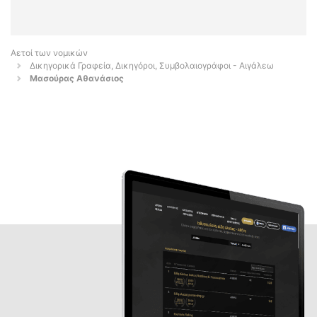
Αετοί των νομικών
Δικηγορικά Γραφεία, Δικηγόροι, Συμβολαιογράφοι - Αιγάλεω
Μασούρας Αθανάσιος