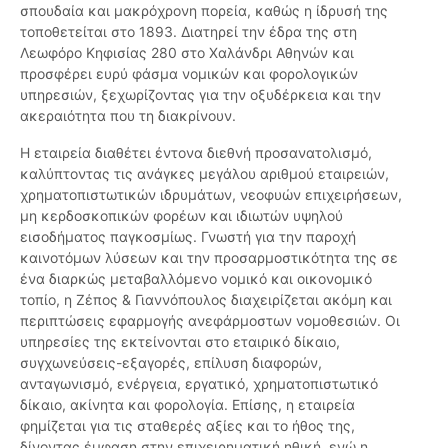
σπουδαία και μακρόχρονη πορεία, καθώς η ίδρυσή της
τοποθετείται στο 1893. Διατηρεί την έδρα της στη
Λεωφόρο Κηφισίας 280 στο Χαλάνδρι Αθηνών και
προσφέρει ευρύ φάσμα νομικών και φορολογικών
υπηρεσιών, ξεχωρίζοντας για την οξυδέρκεια και την
ακεραιότητα που τη διακρίνουν.
Η εταιρεία διαθέτει έντονα διεθνή προσανατολισμό,
καλύπτοντας τις ανάγκες μεγάλου αριθμού εταιρειών,
χρηματοπιστωτικών ιδρυμάτων, νεοφυών επιχειρήσεων,
μη κερδοσκοπικών φορέων και ιδιωτών υψηλού
εισοδήματος παγκοσμίως. Γνωστή για την παροχή
καινοτόμων λύσεων και την προσαρμοστικότητα της σε
ένα διαρκώς μεταβαλλόμενο νομικό και οικονομικό
τοπίο, η Ζέπος & Γιαννόπουλος διαχειρίζεται ακόμη και
περιπτώσεις εφαρμογής ανεφάρμοστων νομοθεσιών. Οι
υπηρεσίες της εκτείνονται στο εταιρικό δίκαιο,
συγχωνεύσεις-εξαγορές, επίλυση διαφορών,
ανταγωνισμό, ενέργεια, εργατικό, χρηματοπιστωτικό
δίκαιο, ακίνητα και φορολογία. Επίσης, η εταιρεία
φημίζεται για τις σταθερές αξίες και το ήθος της,
δίνοντας έμφαση στην επιχειρηματική ηθική, ενώ η