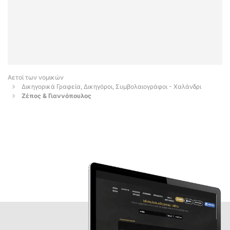
Αετοί των νομικών
Δικηγορικά Γραφεία, Δικηγόροι, Συμβολαιογράφοι - Χαλάνδρι
Ζέπος & Γιαννόπουλος