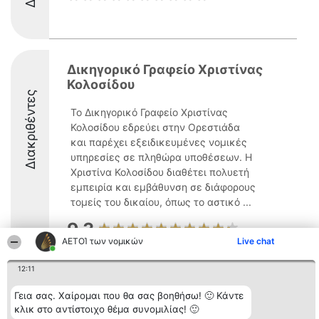
Δικηγορικό Γραφείο Χριστίνας
Κολοσίδου
Διακριθέντες
Το Δικηγορικό Γραφείο Χριστίνας
Κολοσίδου εδρεύει στην Ορεστιάδα
και παρέχει εξειδικευμένες νομικές
υπηρεσίες σε πληθώρα υποθέσεων. Η
Χριστίνα Κολοσίδου διαθέτει πολυετή
εμπειρία και εμβάθυνση σε διάφορους
τομείς του δικαίου, όπως το αστικό ...
9.3
ΑΕΤΟΊ των νομικών
Live chat
12:11
Διοργανωτής της
Κατάταξη
Επικοινωνία
κατάταξης
Διακριθέντες
Επικοινωνία
Γεια σας. Χαίρομαι που θα σας βοηθήσω! 🙂 Κάντε
BEAUTIFUL COMPANY
Λίστα όλων
κλικ στο αντίστοιχο θέμα συνομιλίας! 🙂
Μονοπρόσωπη ΙΚΕ
των