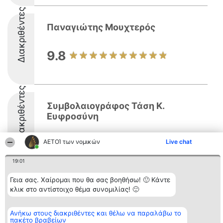
Διακριθέντες
Παναγιώτης Μουχτερός
9.8
Διακριθέντες
Συμβολαιογράφος Τάση Κ.
Ευφροσύνη
ΑΕΤΟΊ των νομικών
Live chat
19:01
Γεια σας. Χαίρομαι που θα σας βοηθήσω! 🙂 Κάντε
Διοργανωτής της
Κατάταξη
Επικοινωνία
κλικ στο αντίστοιχο θέμα συνομιλίας! 🙂
κατάταξης
Διακριθέντες
Επικοινωνία
BEAUTIFUL COMPANY
Λίστα όλων
Μονοπρόσωπη ΙΚΕ
των
ΤΗΛ. ΕΠΙΚΟΙΝΩΝΙΑΣ:
Ανήκω στους διακριθέντες και θέλω να παραλάβω το
διακριθέντων
πακέτο βραβείων
2104128019
Μεθοδολογία