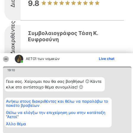
9.8
Διακριθέντες
Συμβολαιογράφος Τάση Κ.
Ευφροσύνη
ΑΕΤΟΊ των νομικών
Live chat
19:10
Διοργανωτής της
Κατάταξη
Επικοινωνία
Γεια σας. Χαίρομαι που θα σας βοηθήσω! 🙂 Κάντε
κατάταξης
Διακριθέντες
Επικοινωνία
κλικ στο αντίστοιχο θέμα συνομιλίας! 🙂
BEAUTIFUL COMPANY
Λίστα όλων
Μονοπρόσωπη ΙΚΕ
των
ΤΗΛ. ΕΠΙΚΟΙΝΩΝΙΑΣ:
διακριθέντων
Ανήκω στους διακριθέντες και θέλω να παραλάβω το
2104128019
Μεθοδολογία
πακέτο βραβείων
email:
Όροι &
aetoi@beautifulcompany.co
προϋποθέσεις
Θέλω να ελέγξω την επιχείρηση μου στην κατάταξη
ΠΟΛΙΤΙΚΗ
"Αετοί"
ΑΠΟΡΡΗΤΟΥ
Άλλο θέμα