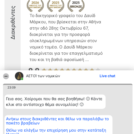
Διακριθέντες
Το δικηγορικό γραφείο του Δαυίδ
Μάρκου, που βρίσκεται στην Αθήνα
στην οδό 28ης Οκτωβρίου 67,
διακρίνεται για την προσφορά
ολοκληρωμένων υπηρεσιών στον
νομικό τομέα. Ο Δαυίδ Μάρκου
διακρίνεται για τον επαγγελματισμό
του και τη βαθιά αφοσίωσή ...
8.8
ΑΕΤΟΊ των νομικών
Live chat
23:09
Διοργανωτής της
Κατάταξη
Επικοινωνία
κατάταξης
Διακριθέντες
Επικοινωνία
Γεια σας. Χαίρομαι που θα σας βοηθήσω! 🙂 Κάντε
BEAUTIFUL COMPANY
Λίστα όλων
κλικ στο αντίστοιχο θέμα συνομιλίας! 🙂
Μονοπρόσωπη ΙΚΕ
των
ΤΗΛ. ΕΠΙΚΟΙΝΩΝΙΑΣ:
διακριθέντων
2104128019
Μεθοδολογία
email:
Ανήκω στους διακριθέντες και θέλω να παραλάβω το
Όροι &
πακέτο βραβείων
aetoi@beautifulcompany.co
προϋποθέσεις
ΠΟΛΙΤΙΚΗ
Θέλω να ελέγξω την επιχείρηση μου στην κατάταξη
ΑΠΟΡΡΗΤΟΥ