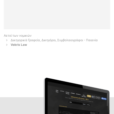
Αετοί των νομικών
Δικηγορικά Γραφεία, Δικηγόροι, Συμβολαιογράφοι - Παιανία
Vekris Law