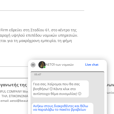
 Firm εδρεύει στη Σταδίου 61, στο κέντρο της
 παροχή υψηλού επιπέδου νομικών υπηρεσιών.
εται για τη μακρόχρονη εμπειρία, τη φήμη
ΑΕΤΟΊ των νομικών
Live chat
05:47
Γεια σας. Χαίρομαι που θα σας
ργανωτής της κατάταξης
Κατάταξη
Επικοινων
βοηθήσω! 🙂 Κάντε κλικ στο
IFUL COMPANY Μονοπρόσωπη ΙΚΕ
Διακριθέντες
Επικοινωνία
αντίστοιχο θέμα συνομιλίας! 🙂
ΤΗΛ. ΕΠΙΚΟΙΝΩΝΙΑΣ: 2104128019
Λίστα
email: aetoi@beautifulcompany.co
όλων των
διακριθέντων
Ανήκω στους διακριθέντες και θέλω
να παραλάβω το πακέτο βραβείων
Μεθοδολογία