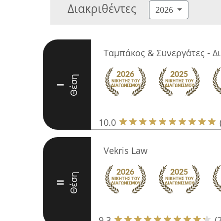
Διακριθέντες
2026
Ταμπάκος & Συνεργάτες - Δ
Θέση
I
10.0
Vekris Law
Θέση
II
9.3
(