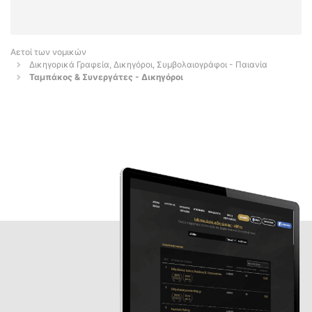
Αετοί των νομικών
Δικηγορικά Γραφεία, Δικηγόροι, Συμβολαιογράφοι - Παιανία
Ταμπάκος & Συνεργάτες - Δικηγόροι