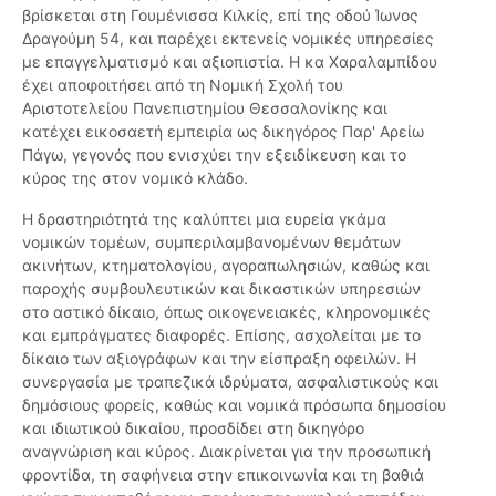
βρίσκεται στη Γουμένισσα Κιλκίς, επί της οδού Ίωνος
Δραγούμη 54, και παρέχει εκτενείς νομικές υπηρεσίες
με επαγγελματισμό και αξιοπιστία. Η κα Χαραλαμπίδου
έχει αποφοιτήσει από τη Νομική Σχολή του
Αριστοτελείου Πανεπιστημίου Θεσσαλονίκης και
κατέχει εικοσαετή εμπειρία ως δικηγόρος Παρ' Αρείω
Πάγω, γεγονός που ενισχύει την εξειδίκευση και το
κύρος της στον νομικό κλάδο.
Η δραστηριότητά της καλύπτει μια ευρεία γκάμα
νομικών τομέων, συμπεριλαμβανομένων θεμάτων
ακινήτων, κτηματολογίου, αγοραπωλησιών, καθώς και
παροχής συμβουλευτικών και δικαστικών υπηρεσιών
στο αστικό δίκαιο, όπως οικογενειακές, κληρονομικές
και εμπράγματες διαφορές. Επίσης, ασχολείται με το
δίκαιο των αξιογράφων και την είσπραξη οφειλών. Η
συνεργασία με τραπεζικά ιδρύματα, ασφαλιστικούς και
δημόσιους φορείς, καθώς και νομικά πρόσωπα δημοσίου
και ιδιωτικού δικαίου, προσδίδει στη δικηγόρο
αναγνώριση και κύρος. Διακρίνεται για την προσωπική
φροντίδα, τη σαφήνεια στην επικοινωνία και τη βαθιά