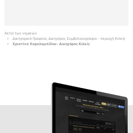
Αετοί των νομικών
Δικηγορικά Γραφεία, Δικηγόροι, Συμβολαιογράφοι - περιοχή Κιλκίς
Χριστίνα Χαραλαμπίδου- Δικηγόρος Κιλκίς