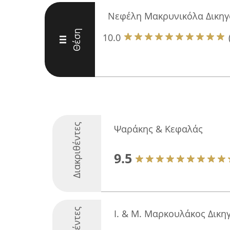
Νεφέλη Μακρυνικόλα Δικηγ
Θέση
10.0
III
Διακριθέντες
Ψαράκης & Κεφαλάς
9.5
Ι. & Μ. Μαρκουλάκος Δικη