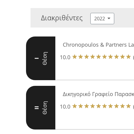
Διακριθέντες
2022
Chronopoulos & Partners L
Θέση
10.0
I
Δικηγορικό Γραφείο Παρασ
Θέση
10.0
II