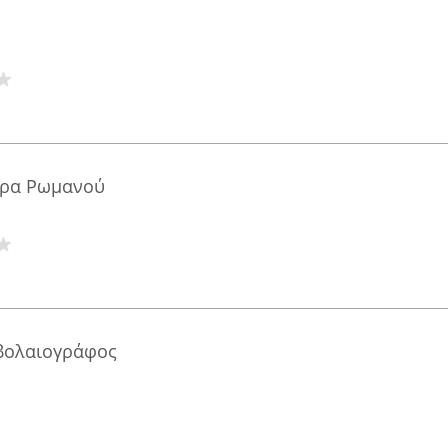
τρα Ρωμανού
βολαιογράφος